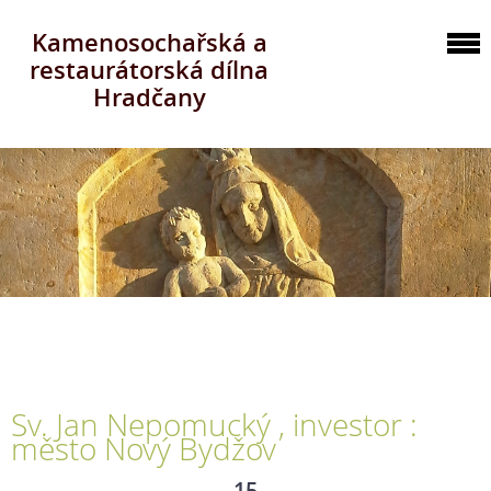
Kamenosochařská a
restaurátorská dílna
Hradčany
Sv. Jan Nepomucký , investor :
město Nový Bydžov
15