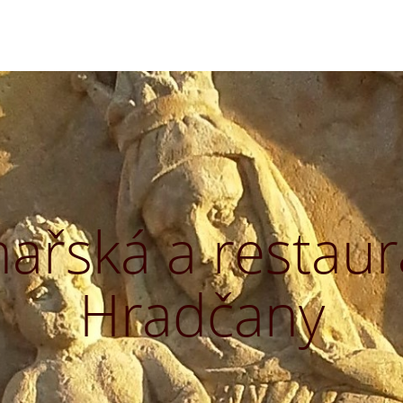
řská a restaurá
Hradčany