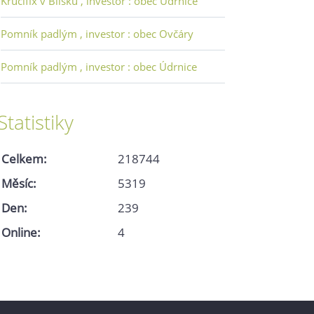
Krucifix v Bílsku , investor : obec Údrnice
Pomník padlým , investor : obec Ovčáry
Pomník padlým , investor : obec Údrnice
Statistiky
Celkem:
218744
Měsíc:
5319
Den:
239
Online:
4