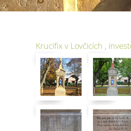
Krucifix v Lovčicích , inves