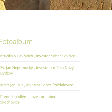
Fotoalbum
Krucifix v Lovčicích , investor : obec Lovčice
Sv. Jan Nepomucký , investor : město Nový
Bydžov
Mistr Jan Hus , investor : obec Rožďalovice
Pomník padlým , investor : obec
Skochovice