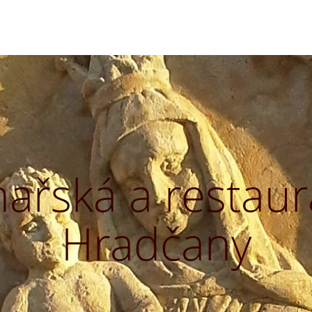
řská a restaurá
Hradčany