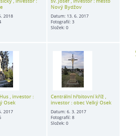
išičky , investor :
sv. Josef , investor : město
ce
Nový Bydžov
5. 2018
Datum:
13. 6. 2017
4
Fotografií:
3
Složek:
0
Hus , investor :
Centrální hřbitovní kříž ,
ký Osek
investor : obec Velký Osek
5. 2017
Datum:
6. 3. 2017
5
Fotografií:
8
Složek:
0