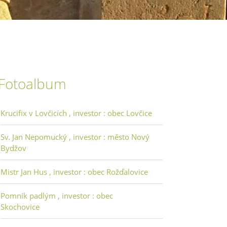
Fotoalbum
Krucifix v Lovčicích , investor : obec Lovčice
Sv. Jan Nepomucký , investor : město Nový
Bydžov
Mistr Jan Hus , investor : obec Rožďalovice
Pomník padlým , investor : obec
Skochovice