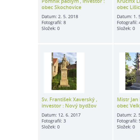
Pomník padlým , investor :
Krucifix L
obec Skochovice
obec Liši
Datum:
2. 5. 2018
Datum:
1. 
Fotografií:
8
Fotografií:
Složek:
0
Složek:
0
Sv. František Xaverský ,
Mistr Jan 
investor : Nový bydžov
obec Vel
Datum:
12. 6. 2017
Datum:
2. 
Fotografií:
3
Fotografií:
Složek:
0
Složek:
0