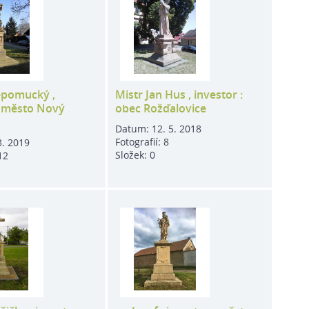
epomucký ,
Mistr Jan Hus , investor :
: město Nový
obec Rožďalovice
Datum:
12. 5. 2018
Fotografií:
8
3. 2019
Složek:
0
12