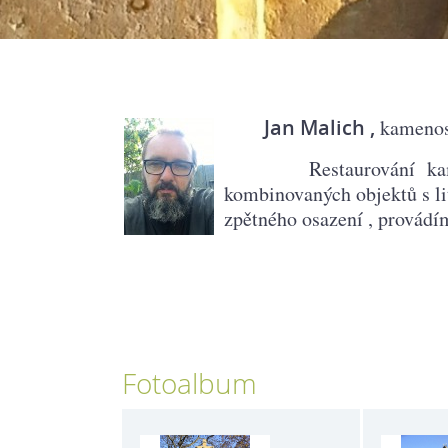
Jan Malich ,
kamenos
Restaurování kamene 
kombinovaných objektů
s 
zpětného osazení , provádí
Fotoalbum