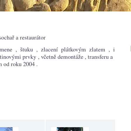
ochař a restaurátor
, štuku , zlacení plátkovým zlatem ,
i
litinovými prvky
, včetně demontáže ,
transferu a
m od roku 2004 .