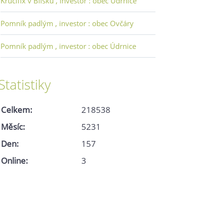
Krucifix v Bílsku , investor : obec Údrnice
Pomník padlým , investor : obec Ovčáry
Pomník padlým , investor : obec Údrnice
Statistiky
Celkem:
218538
Měsíc:
5231
Den:
157
Online:
3